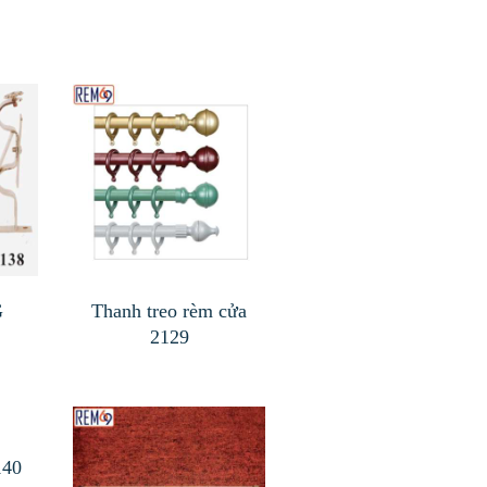
G
Thanh treo rèm cửa
2129
140