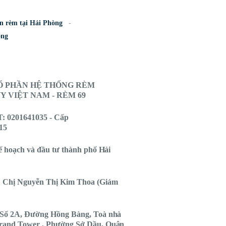
n rèm tại Hải Phòng
òng
Ổ PHẦN HỆ THỐNG RÈM
 VIỆT NAM - RÈM 69
 0201641035 - Cấp
15
ế hoạch và đầu tư thành phố Hải
 Chị Nguyễn Thị Kim Thoa (Giám
Số 2A, Đường Hồng Bàng, Toà nhà
rand Tower , Phường Sở Dầu, Quận