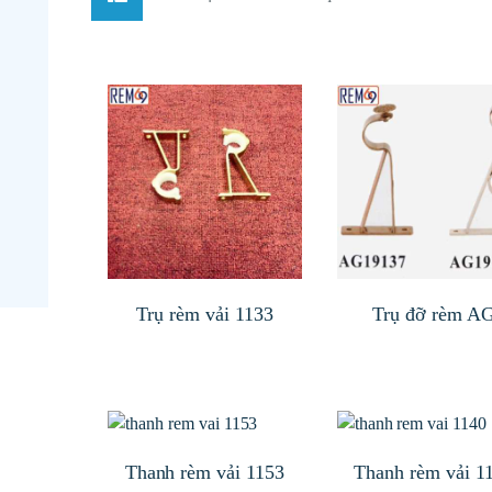
sắp
xếp
theo
mới
nhất
Trụ rèm vải 1133
Trụ đỡ rèm A
Thanh rèm vải 1153
Thanh rèm vải 1