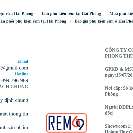
iện rèm Hải Phòng
Bán phụ kiện rèm tại Hải Phòng
Mua phụ kiệ
ân phối phụ kiện rèm tại Hải Phòng
Báo giá phụ kiện rèm ở Hải Ph
CÔNG TY C
PHONG THỦY
Email
n@gmail.com
GPKD & MST:
Hotline
ngày:15/07/20
0899 796 969
SÁCH CHUNG
Nơi cấp: Sở k
Phòng
uy định chung
Người ĐDPL:
đốc)
mật thông tin
Showroom 1: 
ành sản phẩm
Hoàng Huy G