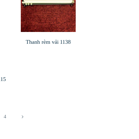
Thanh rèm vải 1138
115
4
→