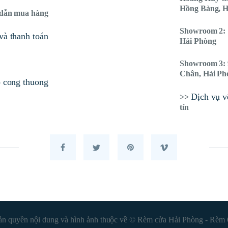
Hồng Bàng, H
dẫn mua hàng
Showroom 2: 
và thanh toán
Hải Phòng
Showroom 3: 
Chân, Hải Ph
Dịch vụ vệ
>>
tín
ản quyền nội dung và hình ảnh thuộc về © Rèm cửa Hải Phòng - Rèm 