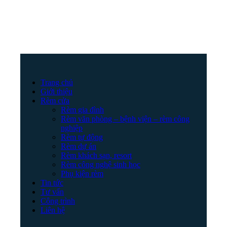
Trang chủ
Giới thiệu
Rèm cửa
Rèm gia đình
Rèm văn phòng – bệnh viện – rèm công
nghiệp
Rèm tự động
Rèm dự án
Rèm khách sạn, resort
Rèm công nghệ sinh học
Phụ kiện rèm
Tin tức
Tư vấn
Công trình
Liên hệ