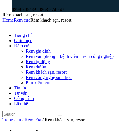
0899 796 969 0868 274 247
Rèm khách sạn, resort
Home
Rèm cửa
Rèm khách sạn, resort
Trang chủ
Giới thiệu
Rèm cửa
Rèm gia đình
Rèm văn phòng – bệnh viện – rèm công nghiệp
Rèm tự động
Rèm dự án
Rèm khách sạn, resort
Rèm công nghệ sinh học
Phụ kiện rèm
Tin tức
Tư vấn
Công trình
Liên hệ
Trang chủ
/
Rèm cửa
/ Rèm khách sạn, resort