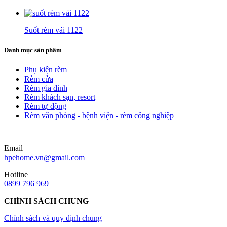
Suốt rèm vải 1122
Danh mục sản phẩm
Phụ kiện rèm
Rèm cửa
Rèm gia đình
Rèm khách sạn, resort
Rèm tự động
Rèm văn phòng - bệnh viện - rèm công nghiệp
Email
hpehome.vn@gmail.com
Hotline
0899 796 969
CHÍNH SÁCH CHUNG
Chính sách và quy định chung