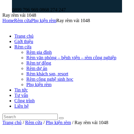
0899 796 969 0868 274 247
Ray rèm vải 1048
Home
Rèm cửa
Phụ kiện rèm
Ray rèm vải 1048
Trang chủ
Giới thiệu
Rèm cửa
Rèm gia đình
Rèm văn phòng – bệnh viện – rèm công nghiệp
Rèm tự động
Rèm dự án
Rèm khách sạn, resort
Rèm công nghệ sinh học
Phụ kiện rèm
Tin tức
Tư vấn
Công trình
Liên hệ
Trang chủ
/
Rèm cửa
/
Phụ kiện rèm
/ Ray rèm vải 1048