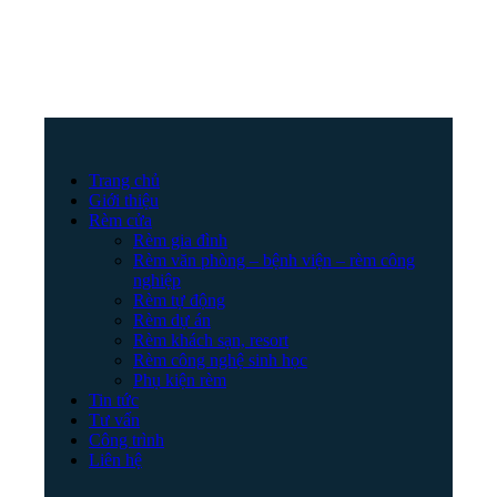
Trang chủ
Giới thiệu
Rèm cửa
Rèm gia đình
Rèm văn phòng – bệnh viện – rèm công
nghiệp
Rèm tự động
Rèm dự án
Rèm khách sạn, resort
Rèm công nghệ sinh học
Phụ kiện rèm
Tin tức
Tư vấn
Công trình
Liên hệ