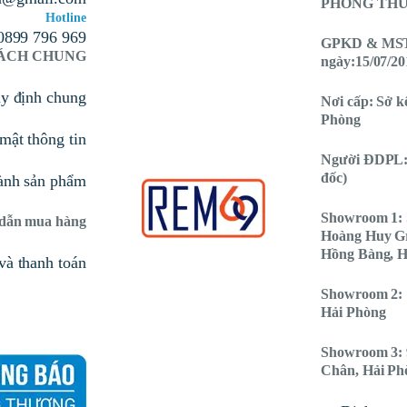
PHONG THỦY
Hotline
0899 796 969
GPKD & MST:
SÁCH CHUNG
ngày:15/07/20
uy định chung
Nơi cấp: Sở k
Phòng
mật thông tin
Người ĐDPL:
đốc)
ành sản phẩm
Showroom 1: 
dẫn mua hàng
Hoàng Huy G
Hồng Bàng, H
và thanh toán
Showroom 2: 
Hải Phòng
Showroom 3: 
Chân, Hải Ph