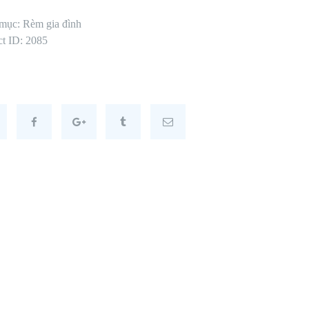
 mục:
Rèm gia đình
ct ID:
2085