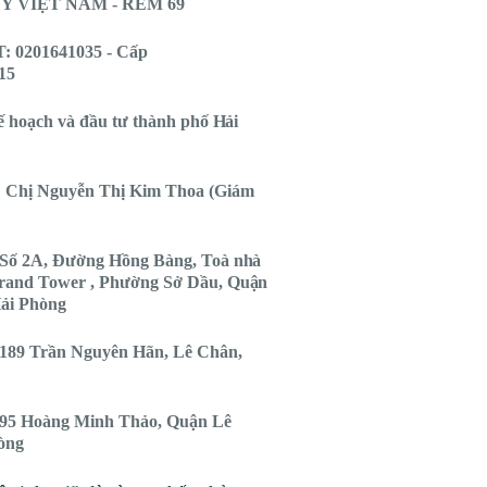
 VIỆT NAM - RÈM 69
 0201641035 - Cấp
15
ế hoạch và đầu tư thành phố Hải
 Chị Nguyễn Thị Kim Thoa (Giám
Số 2A, Đường Hồng Bàng, Toà nhà
rand Tower , Phường Sở Dầu, Quận
ải Phòng
189 Trần Nguyên Hãn, Lê Chân,
95 Hoàng Minh Thảo, Quận Lê
òng