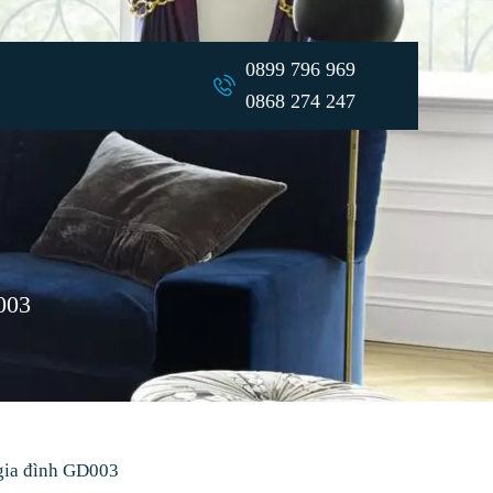
0899 796 969
0868 274 247
003
gia đình GD003