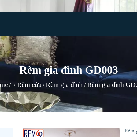
TRANG CHỦ
GIỚI THIỆU
RÈM CỬA
TIN TỨC
TƯ VẤN
Rèm gia đình GD003
CÔNG TRÌNH
me
Rèm cửa
Rèm gia đình
Rèm gia đình GD
LIÊN HỆ
Rèm 