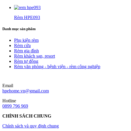
Rèm HPE093
Danh mục sản phẩm
Phụ kiện rèm
Rèm cửa
Rèm gia đình
Rèm khách sạn, resort
Rèm tự động
Rèm văn phòng - bệnh viện - rèm công nghiệp
Email
hpehome.vn@gmail.com
Hotline
0899 796 969
CHÍNH SÁCH CHUNG
Chính sách và quy định chung