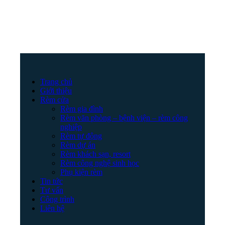
Trang chủ
Giới thiệu
Rèm cửa
Rèm gia đình
Rèm văn phòng – bệnh viện – rèm công
nghiệp
Rèm tự động
Rèm dự án
Rèm khách sạn, resort
Rèm công nghệ sinh học
Phụ kiện rèm
Tin tức
Tư vấn
Công trình
Liên hệ