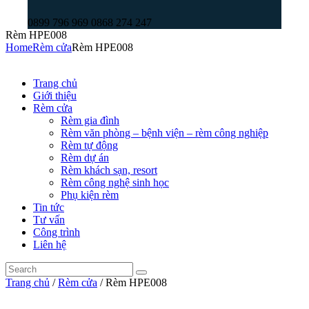
0899 796 969 0868 274 247
Rèm HPE008
Home
Rèm cửa
Rèm HPE008
Trang chủ
Giới thiệu
Rèm cửa
Rèm gia đình
Rèm văn phòng – bệnh viện – rèm công nghiệp
Rèm tự động
Rèm dự án
Rèm khách sạn, resort
Rèm công nghệ sinh học
Phụ kiện rèm
Tin tức
Tư vấn
Công trình
Liên hệ
Trang chủ
/
Rèm cửa
/ Rèm HPE008