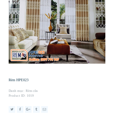
Rèm HPE023
Danh mục:
Rèm cửa
Product ID:
1019