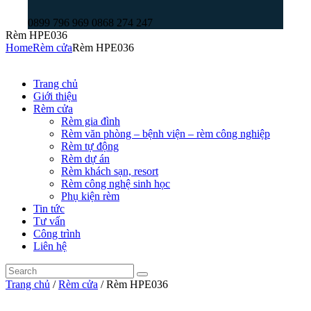
0899 796 969 0868 274 247
Rèm HPE036
Home
Rèm cửa
Rèm HPE036
Trang chủ
Giới thiệu
Rèm cửa
Rèm gia đình
Rèm văn phòng – bệnh viện – rèm công nghiệp
Rèm tự động
Rèm dự án
Rèm khách sạn, resort
Rèm công nghệ sinh học
Phụ kiện rèm
Tin tức
Tư vấn
Công trình
Liên hệ
Trang chủ
/
Rèm cửa
/ Rèm HPE036