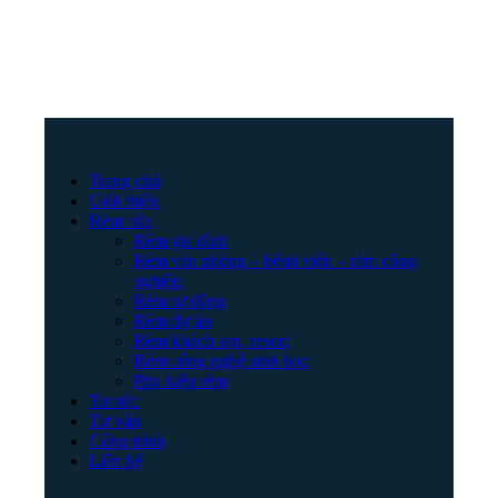
Trang chủ
Giới thiệu
Rèm cửa
Rèm gia đình
Rèm văn phòng – bệnh viện – rèm công
nghiệp
Rèm tự động
Rèm dự án
Rèm khách sạn, resort
Rèm công nghệ sinh học
Phụ kiện rèm
Tin tức
Tư vấn
Công trình
Liên hệ