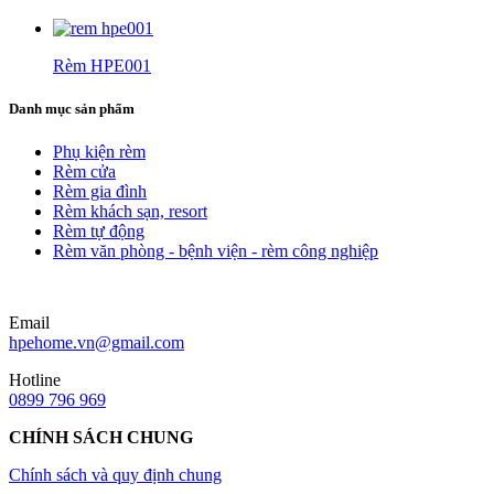
Rèm HPE001
Danh mục sản phẩm
Phụ kiện rèm
Rèm cửa
Rèm gia đình
Rèm khách sạn, resort
Rèm tự động
Rèm văn phòng - bệnh viện - rèm công nghiệp
Email
hpehome.vn@gmail.com
Hotline
0899 796 969
CHÍNH SÁCH CHUNG
Chính sách và quy định chung