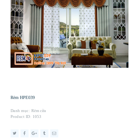
Rèm HPE039
Danh mục:
Rèm cửa
Product ID:
1053