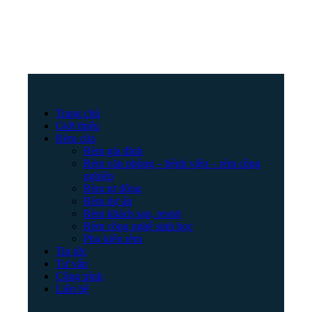
Trang chủ
Giới thiệu
Rèm cửa
Rèm gia đình
Rèm văn phòng – bệnh viện – rèm công
nghiệp
Rèm tự động
Rèm dự án
Rèm khách sạn, resort
Rèm công nghệ sinh học
Phụ kiện rèm
Tin tức
Tư vấn
Công trình
Liên hệ