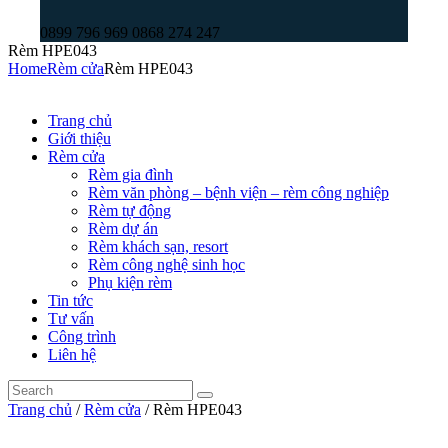
0899 796 969 0868 274 247
Rèm HPE043
Home
Rèm cửa
Rèm HPE043
Trang chủ
Giới thiệu
Rèm cửa
Rèm gia đình
Rèm văn phòng – bệnh viện – rèm công nghiệp
Rèm tự động
Rèm dự án
Rèm khách sạn, resort
Rèm công nghệ sinh học
Phụ kiện rèm
Tin tức
Tư vấn
Công trình
Liên hệ
Trang chủ
/
Rèm cửa
/ Rèm HPE043