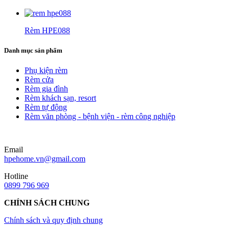
Rèm HPE088
Danh mục sản phẩm
Phụ kiện rèm
Rèm cửa
Rèm gia đình
Rèm khách sạn, resort
Rèm tự động
Rèm văn phòng - bệnh viện - rèm công nghiệp
Email
hpehome.vn@gmail.com
Hotline
0899 796 969
CHÍNH SÁCH CHUNG
Chính sách và quy định chung