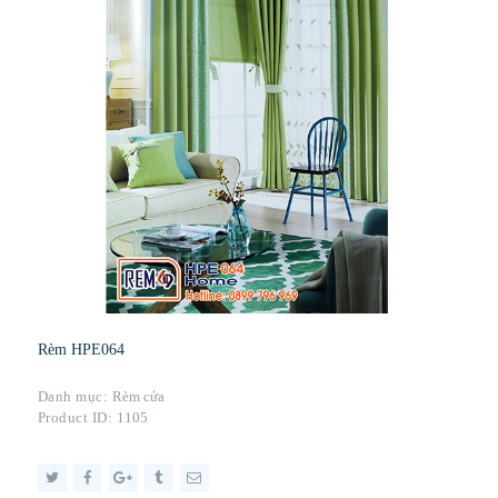
Rèm HPE064
Danh mục:
Rèm cửa
Product ID:
1105