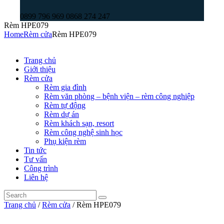
0899 796 969 0868 274 247
Rèm HPE079
Home
Rèm cửa
Rèm HPE079
Trang chủ
Giới thiệu
Rèm cửa
Rèm gia đình
Rèm văn phòng – bệnh viện – rèm công nghiệp
Rèm tự động
Rèm dự án
Rèm khách sạn, resort
Rèm công nghệ sinh học
Phụ kiện rèm
Tin tức
Tư vấn
Công trình
Liên hệ
Trang chủ
/
Rèm cửa
/ Rèm HPE079