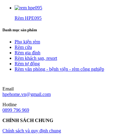
Rèm HPE095
Danh mục sản phẩm
Phụ kiện rèm
Rèm cửa
Rèm gia đình
Rèm khách sạn, resort
Rèm tự động
Rèm văn phòng - bệnh viện - rèm công nghiệp
Email
hpehome.vn@gmail.com
Hotline
0899 796 969
CHÍNH SÁCH CHUNG
Chính sách và quy định chung