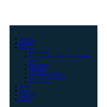
Trang chủ
Giới thiệu
Rèm cửa
Rèm gia đình
Rèm văn phòng – bệnh viện – rèm công
nghiệp
Rèm tự động
Rèm dự án
Rèm khách sạn, resort
Rèm công nghệ sinh học
Phụ kiện rèm
Tin tức
Tư vấn
Công trình
Liên hệ