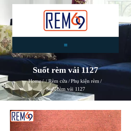
TRANG CHỦ
GIỚI THIỆU
Suốt rèm vải 1127
RÈM CỬA
TIN TỨC
Home
Rèm cửa
Phụ kiện rèm
TƯ VẤN
Suốt rèm vải 1127
CÔNG TRÌNH
LIÊN HỆ