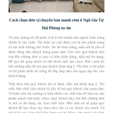
Cách chọn đơn vị chuyên bán mành rèm ở Ngô Gia Tự
Hải Phòng uy tín
Và như chúng tôi đã phân tích ở trên mành rèm ngoài chức năng
chính là che chắn. Thì hiện nó còn được coi là sản phẩm trang
trí nội thất không thể thiếu. Do đó kiểu dáng, mẫu mã là yếu tố
được đông đảo khách hàng quan tâm. Cho nên quý khách nên
tìm đến những đơn vị nào có kho kiểu dáng, mẫu mã đa dạng.
Để qua đó giúp mình có thể thoải mái lựa chọn. Bên cạnh đó
nếu những mẫu đó mà quý khách chưa ưng ý. Thì đơn vị đó phải
có bộ phận thiết kế riêng để đáp ứng nhu cầu ngay lập tức cho
khách hàng.
Tiếp theo khi quý khách đã có được mẫu mà mình ưng ý. Thì
chắc hẳn chất liệu chính là yếu tố mà quý khách cần quan tâm.
Và hiện trên thị trường có khá nhiều các chất liệu để làm các sản
phẩm mành rèm khác nhau. Quý khách hãy tìm đến những đơn
vị mà có đa dạng các loại chất liệu. Một mặt nó sẽ giúp quý
khách dễ lựa chọn tùy theo nhu cầu và tài chính của mình. Và
mặt khác nó cũng thể hiện được sự chủ động, lớn mạnh của đơn