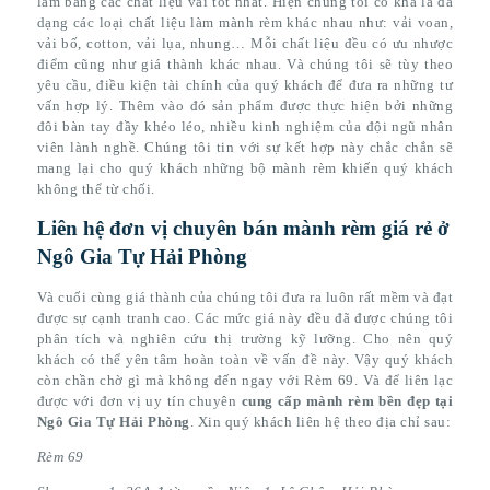
làm bằng các chất liệu vải tốt nhất. Hiện chúng tôi có khá là đa
dạng các loại chất liệu làm mành rèm khác nhau như: vải voan,
vải bố, cotton, vải lụa, nhung… Mỗi chất liệu đều có ưu nhược
điểm cũng như giá thành khác nhau. Và chúng tôi sẽ tùy theo
yêu cầu, điều kiện tài chính của quý khách để đưa ra những tư
vấn hợp lý. Thêm vào đó sản phẩm được thực hiện bởi những
đôi bàn tay đầy khéo léo, nhiều kinh nghiệm của đội ngũ nhân
viên lành nghề. Chúng tôi tin với sự kết hợp này chắc chắn sẽ
mang lại cho quý khách những bộ mành rèm khiến quý khách
không thể từ chối.
Liên hệ đơn vị chuyên bán mành rèm giá rẻ ở
Ngô Gia Tự Hải Phòng
Và cuối cùng giá thành của chúng tôi đưa ra luôn rất mềm và đạt
được sự cạnh tranh cao. Các mức giá này đều đã được chúng tôi
phân tích và nghiên cứu thị trường kỹ lưỡng. Cho nên quý
khách có thể yên tâm hoàn toàn về vấn đề này. Vậy quý khách
còn chần chờ gì mà không đến ngay với Rèm 69. Và để liên lạc
được với đơn vị uy tín chuyên
cung cấp mành rèm bền đẹp tại
Ngô Gia Tự Hải Phòng
. Xin quý khách liên hệ theo địa chỉ sau:
Rèm 69