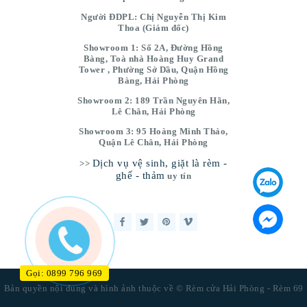
Người ĐDPL: Chị Nguyễn Thị Kim
Thoa (Giám đốc)
Showroom 1: Số 2A, Đường Hồng
Bàng, Toà nhà Hoàng Huy Grand
Tower , Phường Sở Dầu, Quận Hồng
Bàng, Hải Phòng
Showroom 2: 189 Trần Nguyên Hãn,
Lê Chân, Hải Phòng
Showroom 3: 95 Hoàng Minh Thảo,
Quận Lê Chân, Hải Phòng
Dịch vụ vệ sinh, giặt là rèm -
>>
ghế - thảm
uy tín
Gọi: 0899 796 969
Bản quyền nội dung và hình ảnh thuộc về © Rèm cửa Hải Phòng - Rèm 69