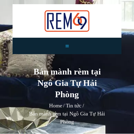
TRANG CHỦ
GIỚI THIỆU
Bán mành rèm tại
RÈM CỬA
Ngô Gia Tự Hải
TIN TỨC
TƯ VẤN
Phòng
CÔNG TRÌNH
Home
Tin tức
LIÊN HỆ
Bán mành rèm tại Ngô Gia Tự Hải
Phòng