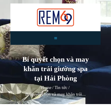
TRANG CHỦ
GIỚI THIỆU
Bí quyết chọn và may
RÈM CỬA
khăn trải giường spa
TIN TỨC
TƯ VẤN
tại Hải Phòng
CÔNG TRÌNH
Home
Tin tức
LIÊN HỆ
Bí quyết chọn và may khăn trải...