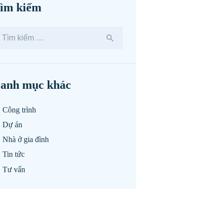
ìm kiếm
ìm
ếm
o:
anh mục khác
Công trình
Dự án
Nhà ở gia đình
Tin tức
Tư vấn