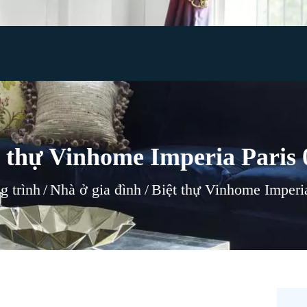
TRANG CHỦ
GIỚI THIỆU
RÈM CỬA
TIN TỨC
TƯ VẤN
t thự Vinhome Imperia Paris 
CÔNG TRÌNH
g trình
Nhà ở gia đình
Biệt thự Vinhome Imperi
LIÊN HỆ