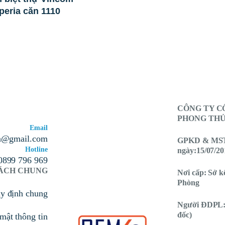
peria căn 1110
CÔNG TY C
PHONG THỦY
Email
n@gmail.com
GPKD & MST:
Hotline
ngày:15/07/20
0899 796 969
SÁCH CHUNG
Nơi cấp: Sở k
Phòng
uy định chung
Người ĐDPL:
đốc)
mật thông tin