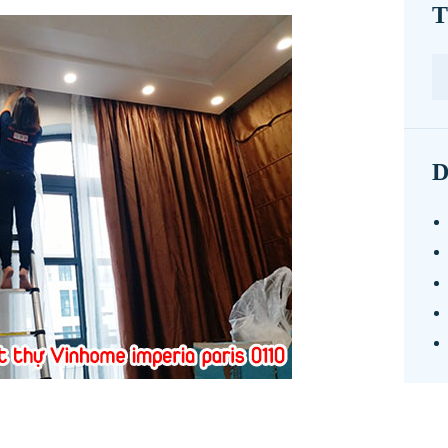
T
T
ki
ch
D