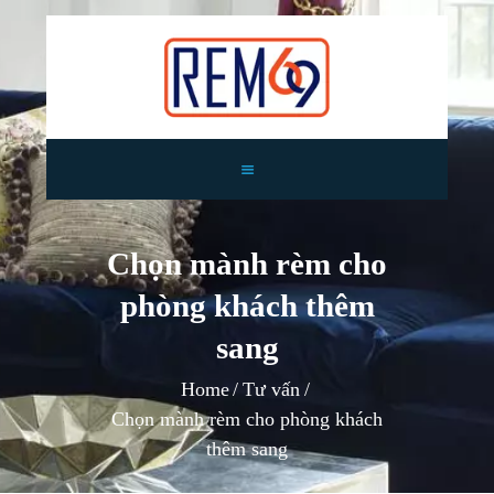
TRANG CHỦ
GIỚI THIỆU
Chọn mành rèm cho
RÈM CỬA
phòng khách thêm
TIN TỨC
TƯ VẤN
sang
CÔNG TRÌNH
Home
Tư vấn
LIÊN HỆ
Chọn mành rèm cho phòng khách
thêm sang