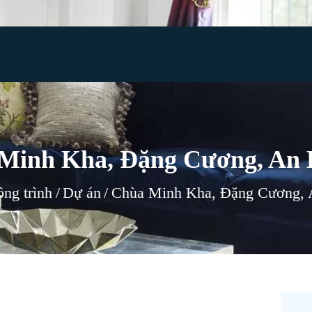
TRANG CHỦ
GIỚI THIỆU
RÈM CỬA
TIN TỨC
TƯ VẤN
Minh Kha, Đặng Cương, An
CÔNG TRÌNH
ng trình
Dự án
Chùa Minh Kha, Đặng Cương,
LIÊN HỆ