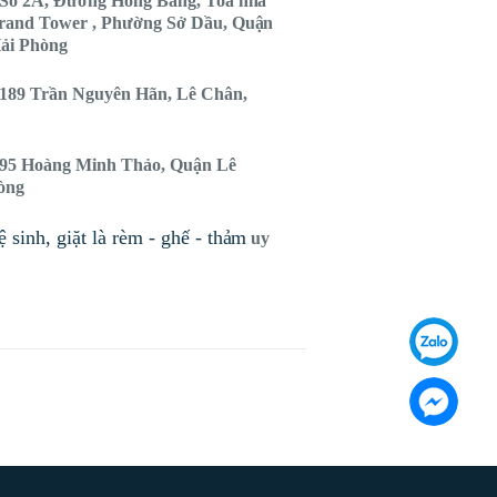
Số 2A, Đường Hồng Bàng, Toà nhà
rand Tower , Phường Sở Dầu, Quận
ải Phòng
189 Trần Nguyên Hãn, Lê Chân,
95 Hoàng Minh Thảo, Quận Lê
òng
 sinh, giặt là rèm - ghế - thảm
uy