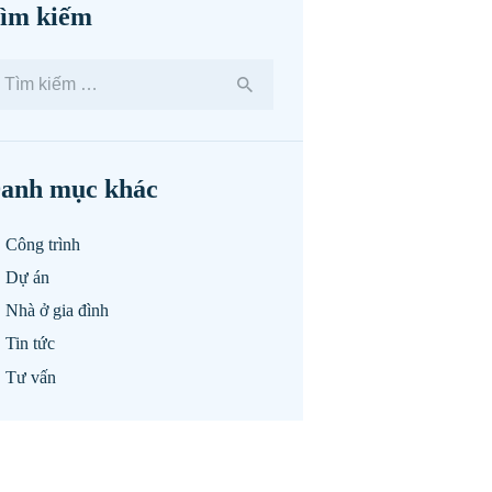
ìm kiếm
ìm
ếm
o:
anh mục khác
Công trình
Dự án
Nhà ở gia đình
Tin tức
Tư vấn