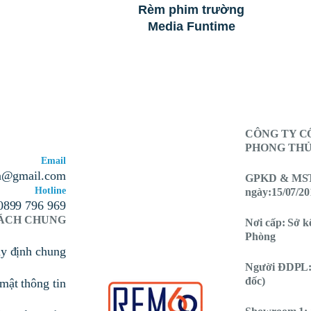
Rèm phim trường
Media Funtime
CÔNG TY C
PHONG THỦY
Email
n@gmail.com
GPKD & MST:
Hotline
ngày:15/07/20
0899 796 969
SÁCH CHUNG
Nơi cấp: Sở k
Phòng
uy định chung
Người ĐDPL:
đốc)
mật thông tin