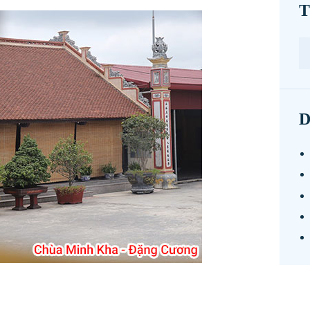
T
T
ki
ch
D