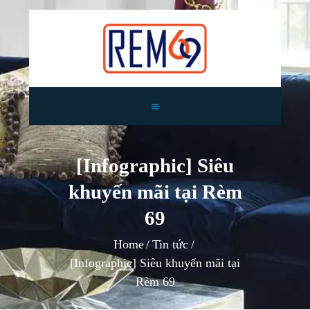
TRANG CHỦ
GIỚI THIỆU
[Infographic] Siêu
RÈM CỬA
khuyến mãi tại Rèm
TIN TỨC
TƯ VẤN
69
CÔNG TRÌNH
Home
Tin tức
LIÊN HỆ
[Infographic] Siêu khuyến mãi tại
Rèm 69