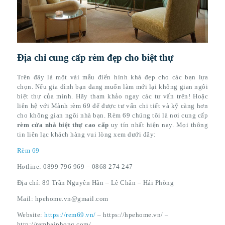
Địa chỉ cung cấp rèm đẹp cho biệt thự
Trên đây là một vài mẫu điển hình khá đẹp cho các bạn lựa
chọn. Nếu gia đình bạn đang muốn làm mới lại không gian ngôi
biệt thự của mình. Hãy tham khảo ngay các tư vấn trên! Hoặc
liên hệ với Mành rèm 69 để được tư vấn chi tiết và kỹ càng hơn
cho không gian ngôi nhà bạn. Rèm 69 chúng tôi là nơi cung cấp
rèm cửa nhà biệt thự cao cấp
uy tín nhất hiện nay. Mọi thông
tin liên lạc khách hàng vui lòng xem dưới đây:
Rèm 69
Hotline: 0899 796 969 – 0868 274 247
Địa chỉ: 89 Trần Nguyên Hãn – Lê Chân – Hải Phòng
Mail: hpehome.vn@gmail.com
Website:
https://rem69.vn/
– https://hpehome.vn/ –
http://remhaiphong.com/