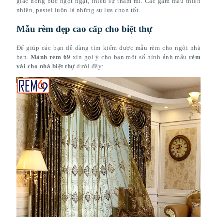
giác nóng bức ngột ngạt, thiếu sự thẩm mĩ. Các gam màu thiên
nhiên, pastel luôn là những sự lựa chọn tốt.
Mẫu rèm đẹp cao cấp cho biệt thự
Để giúp các bạn dễ dàng tìm kiếm được mẫu rèm cho ngôi nhà
bạn.
Mành rèm 69
xin gợi ý cho bạn một số hình ảnh mẫu
rèm
vải cho nhà biệt thự
dưới đây: