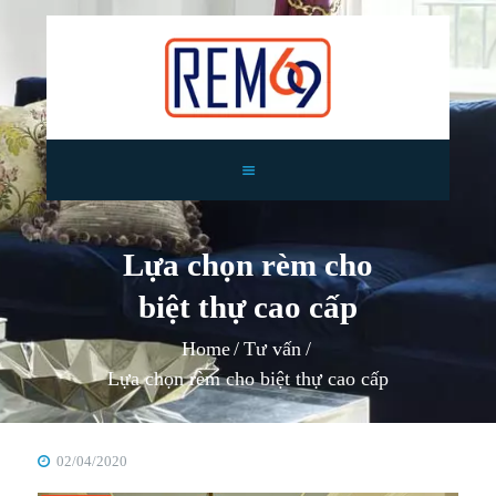
TRANG CHỦ
GIỚI THIỆU
Lựa chọn rèm cho
RÈM CỬA
biệt thự cao cấp
TIN TỨC
TƯ VẤN
Home
Tư vấn
CÔNG TRÌNH
Lựa chọn rèm cho biệt thự cao cấp
LIÊN HỆ
02/04/2020