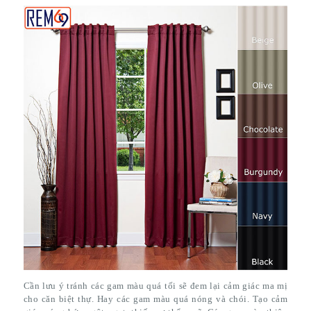
Cần lưu ý tránh các gam màu quá tối sẽ đem lại cảm giác ma mị
cho căn biệt thự. Hay các gam màu quá nóng và chói. Tạo cảm