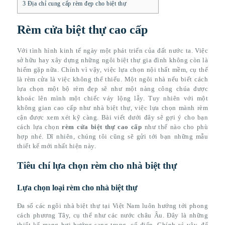
3
Địa chỉ cung cấp rèm đẹp cho biệt thự
Rèm cửa biệt thự cao cấp
Với tình hình kinh tế ngày một phát triển của đất nước ta. Việc
sở hữu hay xây dựng những ngôi biệt thự gia đình không còn là
hiếm gặp nữa. Chính vì vậy, việc lựa chọn nội thất mềm, cụ thể
là rèm cửa là việc không thể thiếu. Một ngôi nhà nếu biết cách
lựa chọn một bộ rèm đẹp sẽ như một nàng công chúa được
khoác lên mình một chiếc váy lộng lẫy. Tuy nhiên với một
không gian cao cấp như nhà biệt thự, việc lựa chọn mành rèm
cận được xem xét kỹ càng. Bài viết dưới đây sẽ gợi ý cho bạn
cách lựa chọn
rèm cửa biệt thự cao cấp
như thế nào cho phù
hợp nhé. Dĩ nhiên, chúng tôi cũng sẽ gửi tới bạn những mẫu
thiết kế mới nhất hiện này.
Tiêu chí lựa chọn rèm cho nhà biệt thự
Lựa chọn loại rèm cho nhà biệt thự
Đa số các ngôi nhà biệt thự tại Việt Nam luôn hướng tới phong
cách phương Tây, cụ thể như các nước châu Âu. Đây là những
thiết kế mang hơi hướng sang trọng, cổ điển. Chính vì vậy, để