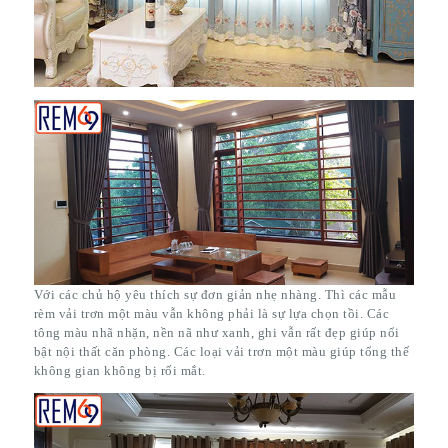
Với các chủ hộ yêu thích sự đơn giản nhẹ nhàng. Thì các mẫu
rèm vải trơn một màu vẫn không phải là sự lựa chọn tồi. Các
tông màu nhã nhặn, nền nã như xanh, ghi vẫn rất đẹp giúp nổi
bật nội thất căn phòng. Các loại vải trơn một màu giúp tổng thế
không gian không bị rối mắt.