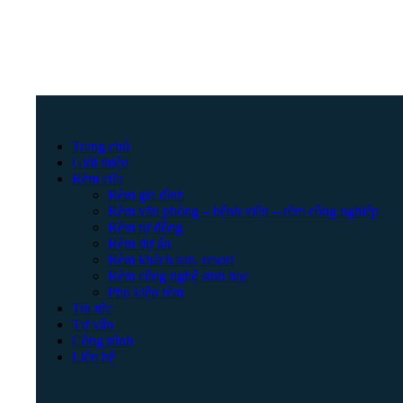
Trang chủ
Giới thiệu
Rèm cửa
Rèm gia đình
Rèm văn phòng – bệnh viện – rèm công nghiệp
Rèm tự động
Rèm dự án
Rèm khách sạn, resort
Rèm công nghệ sinh học
Phụ kiện rèm
Tin tức
Tư vấn
Công trình
Liên hệ