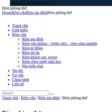
0899 796 969 0868 274 247
Rèm phòng thờ
Home
Rèm cửa
Rèm gia đình
Rèm phòng thờ
Trang chủ
Giới thiệu
Rèm cửa
Rèm gia đình
Rèm văn phòng – bệnh viện – rèm công nghiệp
Rèm tự động
Rèm dự án
Rèm khách sạn, resort
Rèm công nghệ sinh học
Phụ kiện rèm
Tin tức
Tư vấn
Công trình
Liên hệ
Trang chủ
/
Rèm cửa
/
Rèm gia đình
/ Rèm phòng thờ