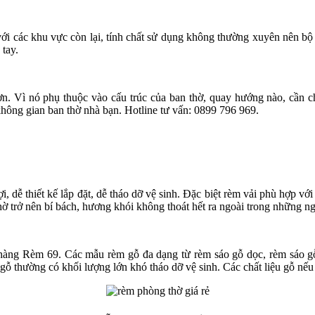
i các khu vực còn lại, tính chất sử dụng không thường xuyên nên bộ đ
tay.
n. Vì nó phụ thuộc vào cấu trúc của ban thờ, quay hướng nào, cần c
không gian ban thờ nhà bạn. Hotline tư vấn: 0899 796 969.
ợi, dễ thiết kế lắp đặt, dễ tháo dỡ vệ sinh. Đặc biệt rèm vải phù hợp v
ờ trở nên bí bách, hương khói không thoát hết ra ngoài trong những ng
 hàng Rèm 69. Các mẫu rèm gỗ đa dạng từ rèm sáo gỗ dọc, rèm sáo g
gỗ thường có khối lượng lớn khó tháo dỡ vệ sinh. Các chất liệu gỗ nếu