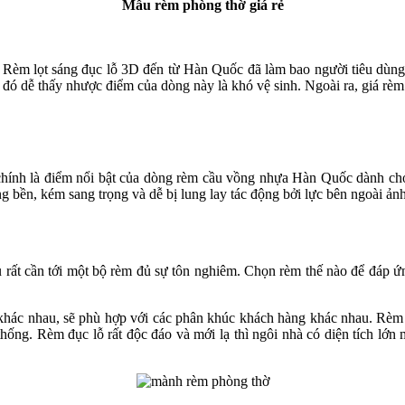
Mẫu rèm phòng thờ giá rẻ
 Rèm lọt sáng đục lỗ 3D đến từ Hàn Quốc đã làm bao người tiêu dùng t
 đó dễ thấy nhược điểm của dòng này là khó vệ sinh. Ngoài ra, giá r
ợi chính là điểm nổi bật của dòng rèm cầu vồng nhựa Hàn Quốc dành c
 bền, kém sang trọng và dễ bị lung lay tác động bởi lực bên ngoài ảnh
 chủ rất cần tới một bộ rèm đủ sự tôn nghiêm. Chọn rèm thế nào để đáp 
khác nhau, sẽ phù hợp với các phân khúc khách hàng khác nhau. Rèm v
ống. Rèm đục lỗ rất độc đáo và mới lạ thì ngôi nhà có diện tích lớn