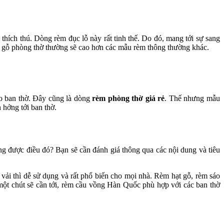
hích thú. Dòng rèm đục lỗ này rất tinh thế. Do đó, mang tới sự sang
èm gỗ phòng thờ thường sẽ cao hơn các mẫu rèm thông thường khác.
ho ban thờ. Đây cũng là dòng
rèm phòng thờ giá rẻ
. Thế nhưng mẫu
 hởng tới ban thờ.
ứng được điều đó? Bạn sẽ cần đánh giá thông qua các nội dung và tiêu
ải thì dễ sử dụng và rất phổ biến cho mọi nhà. Rèm hạt gỗ, rèm sáo
 một chút sẽ cần tới, rèm cầu vồng Hàn Quốc phù hợp với các ban thờ