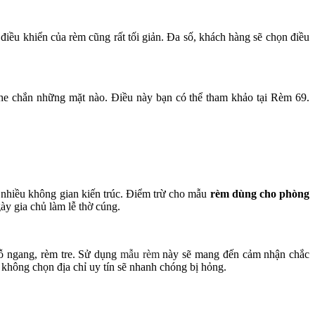
iều khiển của rèm cũng rất tối giản. Đa số, khách hàng sẽ chọn điều
he chắn những mặt nào. Điều này bạn có thể tham khảo tại Rèm 69.
ới nhiều không gian kiến trúc. Điểm trừ cho mẫu
rèm dùng cho phòng
ày gia chủ làm lễ thờ cúng.
ỗ ngang, rèm tre. Sử dụng
mẫu rèm
này sẽ mang đến cảm nhận chắc
 không chọn địa chỉ uy tín sẽ nhanh chóng bị hỏng.