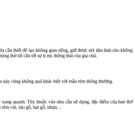
ừa cần thiết để tạo không gian riêng, giữ được nét tâm linh cho không
g thờ rất cần tới sự tỉ mỉ, thông thái của gia chủ.
èm này cũng không quá khác biệt với mẫu rèm thông thường.
ực xung quanh. Tùy thuộc vào nhu cầu sử dụng, đặc điểm của ban thờ
i rèm vải, sáo gỗ, hạt gỗ, nhựa…