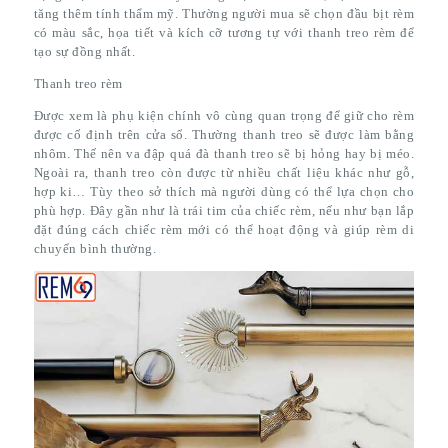
tăng thêm tính thẩm mỹ. Thường người mua sẽ chọn đầu bịt rèm
có màu sắc, họa tiết và kích cỡ tương tự với thanh treo rèm để
tạo sự đồng nhất.
Thanh treo rèm
Được xem là phụ kiện chính vô cùng quan trọng để giữ cho rèm
được cố định trên cửa sổ. Thường thanh treo sẽ được làm bằng
nhôm. Thế nên va đập quá đà thanh treo sẽ bị hỏng hay bị méo.
Ngoài ra, thanh treo còn được từ nhiều chất liệu khác như gỗ,
hợp ki… Tùy theo sở thích mà người dùng có thể lựa chọn cho
phù hợp. Đây gần như là trái tim của chiếc rèm, nếu như bạn lắp
đặt đúng cách chiếc rèm mới có thể hoạt động và giúp rèm di
chuyển bình thường.