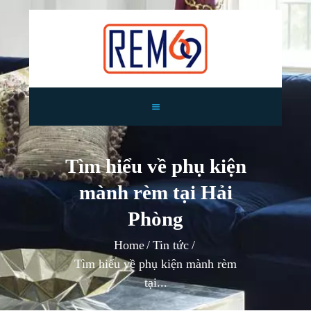
TRANG CHỦ
GIỚI THIỆU
Tìm hiểu về phụ kiện
RÈM CỬA
mành rèm tại Hải
TIN TỨC
TƯ VẤN
Phòng
CÔNG TRÌNH
Home
Tin tức
LIÊN HỆ
Tìm hiểu về phụ kiện mành rèm
tại...