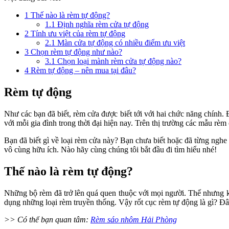
1
Thế nào là rèm tự động?
1.1
Định nghĩa rèm cửa tự động
2
Tính ưu việt của rèm tự động
2.1
Màn cửa tự động có nhiều điểm ưu việt
3
Chọn rèm tự động như nào?
3.1
Chọn loại mành rèm cửa tự động nào?
4
Rèm tự động – nên mua tại đâu?
Rèm tự động
Như các bạn đã biết, rèm cửa được biết tới với hai chức năng chính. 
với mỗi gia đình trong thời đại hiện nay. Trên thị trường các mẫu r
Bạn đã biết gì về loại rèm cửa này? Bạn chưa biết hoặc đã từng nghe 
vô cùng hữu ích. Nào hãy cùng chúng tôi bắt đầu đi tìm hiểu nhé!
Thế nào là rèm tự động?
Những bộ rèm đã trở lên quá quen thuộc với mọi người. Thế nhưng khi
dụng những loại rèm truyền thống. Vậy rốt cục rèm tự động là gì? Đâ
>> Có thể bạn quan tâm:
Rèm sáo nhôm Hải Phòng