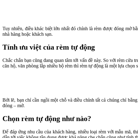
Tuy nhiên, điều khác biệt lớn nhất đó chính là rèm được đóng mở bằ
nhà hàng hoặc khách sạn.
Tính ưu việt của rèm tự động
Chắc chắn bạn cũng đang quan tâm tới vấn đề này. So với rèm cửa tru
căn hộ, văn phòng lắp nhiều bộ rèm thì rèm tự động là một lựa chọn s
Bởi lẽ, bạn chỉ cần ngồi một chỗ và điều chỉnh tất cả chúng chỉ bằn
đóng – mở.
Chọn rèm tự động như nào?
Để đáp ứng nhu cầu của khách hàng, nhiều loại rèm với mẫu mã, thi
dẫn tới việc không tận dụng được khả năng che chắn cũng như tính t