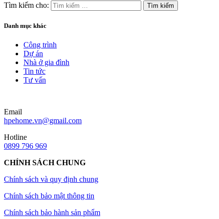
Tìm kiếm cho:
Danh mục khác
Công trình
Dự án
Nhà ở gia đình
Tin tức
Tư vấn
Email
hpehome.vn@gmail.com
Hotline
0899 796 969
CHÍNH SÁCH CHUNG
Chính sách và quy định chung
Chính sách bảo mật thông tin
Chính sách bảo hành sản phẩm