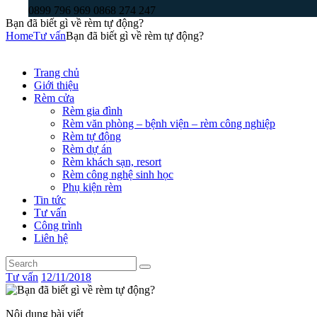
0899 796 969 0868 274 247
Bạn đã biết gì về rèm tự động?
Home
Tư vấn
Bạn đã biết gì về rèm tự động?
Trang chủ
Giới thiệu
Rèm cửa
Rèm gia đình
Rèm văn phòng – bệnh viện – rèm công nghiệp
Rèm tự động
Rèm dự án
Rèm khách sạn, resort
Rèm công nghệ sinh học
Phụ kiện rèm
Tin tức
Tư vấn
Công trình
Liên hệ
Tư vấn
12/11/2018
Nội dung bài viết