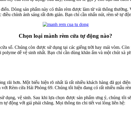
điển. Dòng sản phẩm này có thân rèm được làm từ vải thông thường. V
 điều chỉnh ánh sáng rất đơn giản. Bạn chỉ cần nhấn nút, rèm sẽ tự đ
Chọn loại mành rèm cửa tự động nào?
a sổ. Chúng còn được sử dụng tại các giếng trời hay mái vòm. Còn nói
 vải polyme dễ vệ sinh nhất. Bạn chỉ cần dùng khăn ẩm và một chút xà p
 rãi hơn. Một biểu hiện rõ nhất là rất nhiều khách hàng đã gọi điện
 với Rèm cửa Hải Phòng 69. Chúng tôi hiện đang có rất nhiều mẫu rè
, sử dụng, vệ sinh. Sau khi lựa chọn được sản phẩm ưng ý, chúng tôi s
tự động với giá phải chăng. Mọi thông tin chi tiết vui lòng liên hệ: