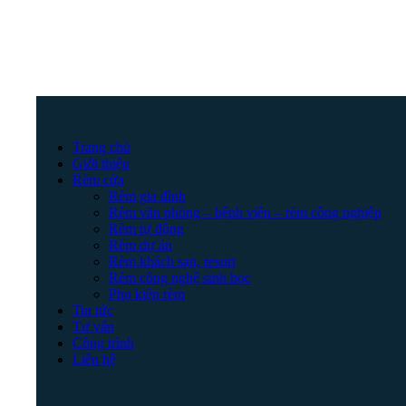
Trang chủ
Giới thiệu
Rèm cửa
Rèm gia đình
Rèm văn phòng – bệnh viện – rèm công nghiệp
Rèm tự động
Rèm dự án
Rèm khách sạn, resort
Rèm công nghệ sinh học
Phụ kiện rèm
Tin tức
Tư vấn
Công trình
Liên hệ