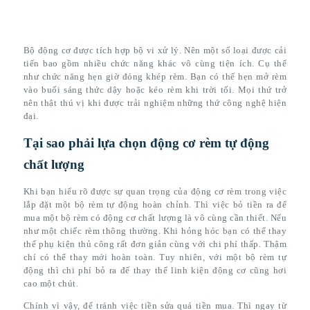
Bộ động cơ được tích hợp bộ vi xử lý. Nên một số loại được cải
tiến bao gồm nhiều chức năng khác vô cùng tiện ích. Cụ thể
như chức năng hẹn giờ đóng khép rèm. Bạn có thể hẹn mở rèm
vào buổi sáng thức dậy hoặc kéo rèm khi trời tối. Mọi thứ trở
nên thật thú vị khi được trải nghiệm những thứ công nghệ hiện
đại.
Tại sao phải lựa chọn động cơ rèm tự động
chất lượng
Khi bạn hiểu rõ được sự quan trọng của động cơ rèm trong việc
lắp đặt một bộ rèm tự động hoàn chỉnh. Thì việc bỏ tiền ra để
mua một bộ rèm có động cơ chất lượng là vô cùng cần thiết. Nếu
như một chiếc rèm thông thường. Khi hỏng hóc bạn có thể thay
thế phụ kiện thủ công rất đơn giản cùng với chi phí thấp. Thậm
chí có thể thay mới hoàn toàn. Tuy nhiên, với một bộ rèm tự
động thì chi phí bỏ ra để thay thế linh kiện động cơ cũng hơi
cao một chút.
Chính vì vậy, để tránh việc tiền sửa quá tiền mua. Thì ngay từ