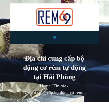
TRANG CHỦ
GIỚI THIỆU
Địa chỉ cung cấp bộ
RÈM CỬA
động cơ rèm tự động
TIN TỨC
TƯ VẤN
tại Hải Phòng
CÔNG TRÌNH
Home
Tin tức
LIÊN HỆ
Địa chỉ cung cấp bộ động cơ rèm...