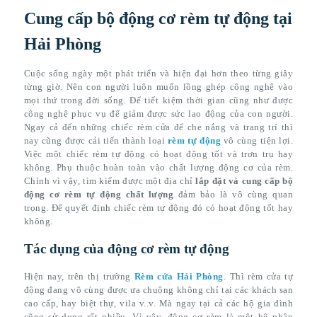
Cung cấp bộ động cơ rèm tự động tại
Hải Phòng
Cuộc sống ngày một phát triển và hiện đại hơn theo từng giây
từng giờ. Nên con người luôn muốn lồng ghép công nghệ vào
mọi thứ trong đời sống. Để tiết kiệm thời gian cũng như được
công nghệ phục vụ để giảm được sức lao động của con người.
Ngay cả đến những chiếc rèm cửa để che nắng và trang trí thì
nay cũng được cải tiến thành loại
rèm tự động
vô cùng tiện lợi.
Việc một chiếc rèm tự động có hoạt động tốt và trơn tru hay
không. Phụ thuộc hoàn toàn vào chất lượng động cơ của rèm.
Chính vì vậy, tìm kiếm được một địa chỉ
lắp đặt và cung cấp bộ
động cơ rèm tự động chất lượng
đảm bảo là vô cùng quan
trọng. Để quyết định chiếc rèm tự động đó có hoạt động tốt hay
không.
Tác dụng của động cơ rèm tự động
Hiện nay, trên thị trường
Rèm cửa Hải Phòng
. Thì rèm cửa tự
động đang vô cùng được ưa chuộng không chỉ tại các khách sạn
cao cấp, hay biệt thự, vila v..v. Mà ngay tại cả các hộ gia đình
cũng sử dụng rất nhiều. Vì vậy, động cơ rèm là một bộ phận