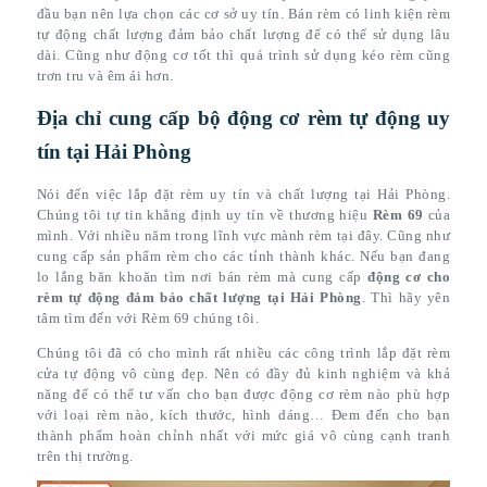
đầu bạn nên lựa chọn các cơ sở uy tín. Bán rèm có linh kiện rèm
tự động chất lượng đảm bảo chất lượng để có thể sử dụng lâu
dài. Cũng như động cơ tốt thì quá trình sử dụng kéo rèm cũng
trơn tru và êm ái hơn.
Địa chỉ cung cấp bộ động cơ rèm tự động uy
tín tại Hải Phòng
Nói đến việc lắp đặt rèm uy tín và chất lượng tại Hải Phòng.
Chúng tôi tự tin khẳng định uy tín về thương hiệu
Rèm 69
của
mình. Với nhiều năm trong lĩnh vực mành rèm tại đây. Cũng như
cung cấp sản phẩm rèm cho các tỉnh thành khác. Nếu bạn đang
lo lắng băn khoăn tìm nơi bán rèm mà cung cấp
động cơ cho
rèm tự động đảm bảo chất lượng tại Hải Phòng
. Thì hãy yên
tâm tìm đến với Rèm 69 chúng tôi.
Chúng tôi đã có cho mình rất nhiều các công trình lắp đặt rèm
cửa tự động vô cùng đẹp. Nên có đầy đủ kinh nghiệm và khả
năng để có thể tư vấn cho bạn được động cơ rèm nào phù hợp
với loại rèm nào, kích thước, hình dáng… Đem đến cho bạn
thành phẩm hoàn chỉnh nhất với mức giá vô cùng cạnh tranh
trên thị trường.