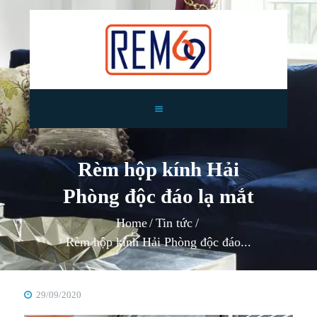
TRANG CHỦ
GIỚI THIỆU
Rèm hộp kính Hải
RÈM CỬA
Phòng độc đáo lạ mắt
TIN TỨC
TƯ VẤN
Home
Tin tức
CÔNG TRÌNH
Rèm hộp kính Hải Phòng độc đáo...
LIÊN HỆ
29/09/2020