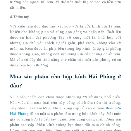
trường bên ngoài tới rèm. Vì thế nên tuổi thọ sẽ cao và bền hơn
rất nhiều.
4.Thẩm mỹ
Với kiểu rèm độc đáo này kết hợp vừa là cửa kính vừa là rèm.
Khiến cho không gian vô cùng gọn gàng và ngăn nắp. Toát lên
được sự hiện đại phương Tây vô cùng mới lạ. Phù hợp với
những gia chủ yêu thích sự tối giản, phá cách, không cầu kỳ
rườm rà. Rèm được ẩn phía bên trong lớp kính. Giúp giải phóng
được không gian, không còn sự vướng víu của những chiếc rèm.
Mà vẫn có đầy đủ tính năng che chắn của một căn phòng có sử
dụng rèm bình thường.
Mua sản phẩm rèm hộp kính Hải Phòng ở
đâu?
Vì là sản phẩm còn chưa được nhiều người sử dụng phổ biến.
Nên việc tìm mua loại rèm này cũng còn hiếm trên thị trường.
Tuy nhiên tại Rèm 69 – đơn vị cung cấp tất cả các loại
Rèm cửa
Hải Phòng
đã có mặt sản phẩm rèm trong hộp kính này. Với mức
giá vô cùng hợp lý đến tay người tiêu dùng cùng chất lượng sản
phẩm cao cấp. Phần kính cường lực được đặt mua chính hãng.
Cũng như rèm sáo nhôm được sản xuất từ xưởng vô cùng đảm