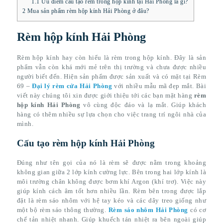
1.1
Ưu điểm cấu tạo rèm trong hộp kính tại Hải Phòng là gì?
2
Mua sản phẩm rèm hộp kính Hải Phòng ở đâu?
Rèm hộp kính Hải Phòng
Rèm hộp kính hay còn hiểu là rèm trong hộp kính. Đây là sản
phẩm vẫn còn khá mới mẻ trên thị trường và chưa được nhiều
người biết đến. Hiện sản phẩm được sản xuất và có mặt tại Rèm
69 –
Đại lý rèm cửa Hải Phòng
với nhiều mẫu mã đẹp mắt. Bài
viết này chúng tôi xin được giới thiệu tới các bạn mặt hàng
rèm
hộp kính Hải Phòng
vô cùng độc đáo và lạ mắt. Giúp khách
hàng có thêm nhiều sự lựa chọn cho việc trang trí ngôi nhà của
mình.
Cấu tạo rèm hộp kính Hải Phòng
Đúng như tên gọi của nó là rèm sẽ được nằm trong khoảng
không gian giữa 2 lớp kính cường lực. Bên trong hai lớp kính là
môi trường chân không được bơm khí Argon (khí trơ). Việc này
giúp kính cách âm tốt hơn nhiều lần. Rèm bên trong được lắp
đặt là rèm sáo nhôm với hệ tay kéo và các dây treo giống như
một bộ rèm sáo thông thường.
Rèm sáo nhôm Hải Phòng
có cơ
chế tản nhiệt nhanh. Giúp khuếch tán nhiệt ra bên ngoài giúp